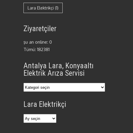
Lara Elektrikçi
(1)
Ziyaretçiler
şu an online: 0
Tümü: 182381
Antalya Lara, Konyaaltı
Elektrik Arıza Servisi
Antalya
Lara,
Lara Elektrikçi
Konyaaltı
Elektrik
Arıza
Lara
Servisi
Elektrikçi