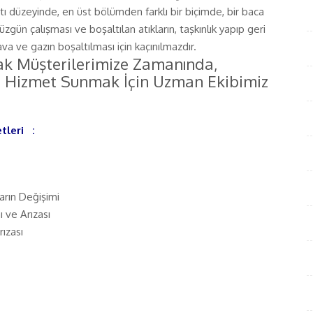
atı düzeyinde, en üst bölümden farklı bir biçimde, bir baca
 düzgün çalışması ve boşaltılan atıkların, taşkınlık yapıp geri
ava ve gazın boşaltılması için kaçınılmazdır.
ak Müşterilerimize Zamanında,
yle Hizmet Sunmak İçin Uzman Ekibimiz
metleri :
ların Değişimi
ı ve Arızası
rızası