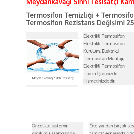
Meydankavağı Sıhhi Tesisatçı Ka
Termosifon Temizliği + Termosif
Termosifon Rezistans Değişimi 250
Elektrikli Termosifon,
Elektrikli Termosifon
Kurulum, Elektrikli
Termosifon Montajı,
Elektrikli Termosifon
Tamiri İşlerinizde
Meydankavağı Sıhhi Tesisatçı
Hizmetinizdedir.
Öncelikle sistemin
Öte yandan birçok tes
kurulumu aşamasında
tamirat esnasında cidd