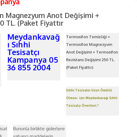
mpanya
on Magnezyum Anot Değişimi +
 TL. (Paket Fiyattır
Meydankavağ
Termosifon Temizliği +
ı Sıhhi
Termosifon Magnezyum
Tesisatçı
Anot Değişimi + Termosifon
Kampanya 05
Rezistans Değişimi 250 TL.
36 855 2004
(Paket Fiyattır)
Sıhhi Tesisatın Uzun Ömürlü
Olması için Meydankavağı Sıhhi
Tesisatçı Önerileri.?
isat
Bununla birlikte giderlere
i
yabancı maddelerin