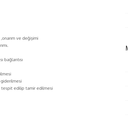
aj ,onarım ve değişimi
rımı.
sı bağlantısı
rilmesi
n giderilmesi
ın tespit edilip tamir edilmesi