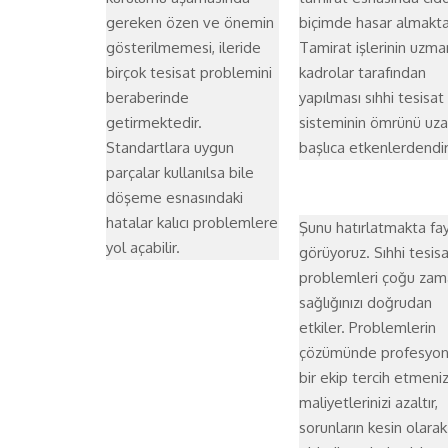
gereken özen ve önemin
biçimde hasar almakta
gösterilmemesi, ileride
Tamirat işlerinin uzma
birçok tesisat problemini
kadrolar tarafından
beraberinde
yapılması sıhhi tesisat
getirmektedir.
sisteminin ömrünü uz
Standartlara uygun
başlıca etkenlerdendir
parçalar kullanılsa bile
döşeme esnasındaki
hatalar kalıcı problemlere
Şunu hatırlatmakta fa
yol açabilir.
görüyoruz. Sıhhi tesisa
problemleri çoğu zam
sağlığınızı doğrudan
etkiler. Problemlerin
çözümünde profesyon
bir ekip tercih etmeni
maliyetlerinizi azaltır,
sorunların kesin olarak