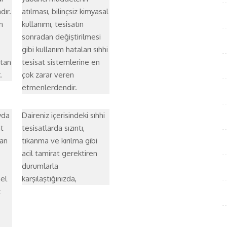
dır.
atılması, bilinçsiz kimyasal
n
kullanımı, tesisatın
sonradan değiştirilmesi
gibi kullanım hataları sıhhi
atan
tesisat sistemlerine en
.
çok zarar veren
etmenlerdendir.
yda
Daireniz içerisindeki sıhhi
t
tesisatlarda sızıntı,
an
tıkanma ve kırılma gibi
acil tamirat gerektiren
durumlarla
el
karşılaştığınızda,
z