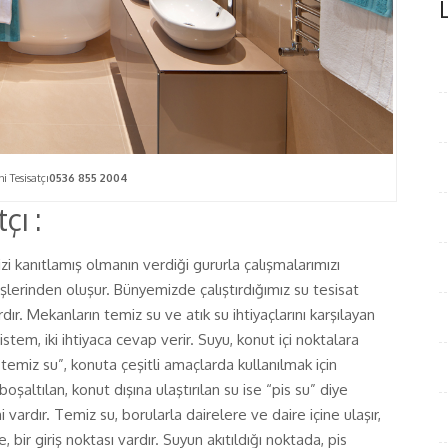
 Tesisatçı
0536 855 2004
çı :
 kanıtlamış olmanın verdiği gururla çalışmalarımızı
işlerinden oluşur. Bünyemizde çalıştırdığımız su tesisat
ır. Mekanların temiz su ve atık su ihtiyaçlarını karşılayan
stem, iki ihtiyaca cevap verir. Suyu, konut içi noktalara
emiz su”, konuta çeşitli amaçlarda kullanılmak için
a boşaltılan, konut dışına ulaştırılan su ise “pis su” diye
 vardır. Temiz su, borularla dairelere ve daire içine ulaşır,
, bir giriş noktası vardır. Suyun akıtıldığı noktada, pis