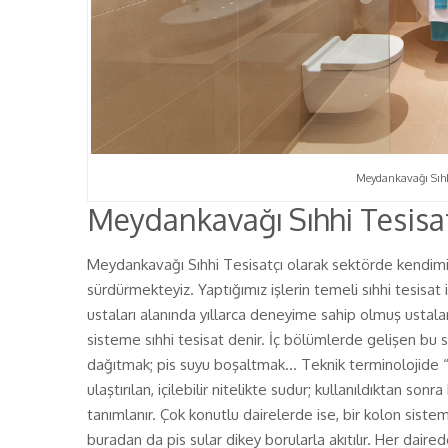
Meydankavağı Sıhhi
Meydankavağı Sıhhi Tesisat
Meydankavağı Sıhhi Tesisatçı olarak sektörde kendimizi
sürdürmekteyiz. Yaptığımız işlerin temeli sıhhi tesisat 
ustaları alanında yıllarca deneyime sahip olmuş ustalard
sisteme sıhhi tesisat denir. İç bölümlerde gelişen bu si
dağıtmak; pis suyu boşaltmak… Teknik terminolojide “t
ulaştırılan, içilebilir nitelikte sudur; kullanıldıktan sonr
tanımlanır. Çok konutlu dairelerde ise, bir kolon sistemi
buradan da pis sular dikey borularla akıtılır. Her dairede