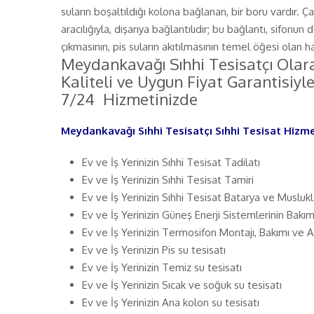
suların boşaltıldığı kolona bağlanan, bir boru vardır. Ç
aracılığıyla, dışarıya bağlantılıdır; bu bağlantı, sifonun
çıkmasının, pis suların akıtılmasının temel öğesi olan h
Meydankavağı Sıhhi Tesisatçı Olar
Kaliteli ve Uygun Fiyat Garantisi
7/24 Hizmetinizde
Meydankavağı Sıhhi Tesisatçı Sıhhi Tesisat Hiz
Ev ve İş Yerinizin Sıhhi Tesisat Tadilatı
Ev ve İş Yerinizin Sıhhi Tesisat Tamiri
Ev ve İş Yerinizin Sıhhi Tesisat Batarya ve Musluk
Ev ve İş Yerinizin Güneş Enerji Sistemlerinin Bakım
Ev ve İş Yerinizin Termosifon Montajı, Bakımı ve A
Ev ve İş Yerinizin Pis su tesisatı
Ev ve İş Yerinizin Temiz su tesisatı
Ev ve İş Yerinizin Sıcak ve soğuk su tesisatı
Ev ve İş Yerinizin Ana kolon su tesisatı