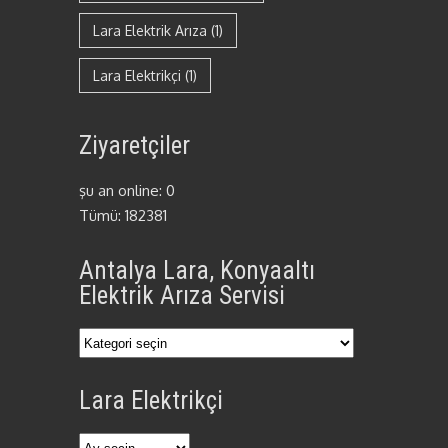
Lara Elektrik Arıza
(1)
Lara Elektrikçi
(1)
Ziyaretçiler
şu an online: 0
Tümü: 182381
Antalya Lara, Konyaaltı
Elektrik Arıza Servisi
Antalya
Lara,
Lara Elektrikçi
Konyaaltı
Elektrik