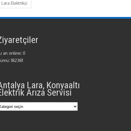
Lara Elektrikçi
Ziyaretçiler
u an online: 0
ümü: 182381
Antalya Lara, Konyaaltı
Elektrik Arıza Servisi
Antalya
Lara,
Konyaaltı