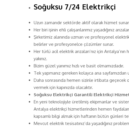
Soğuksu 7/24 Elektrikçi
Uzun zamandır sektörde aktif olarak hizmet sunan 
Her biri işinin ehli çalışanlarımız yaşadığınız arızal
Şirketimiz alanında uzman ve profesyonel elektrik u
belirler ve profesyonelce çözümler sunar.
Her türlü acil elektrik arızaları’nız için Antalya’nı
yakınız.
Bizim güzel yanımız hızlı ve basit olmamızdadır.
Tek yapmanız gereken kolayca ana sayfamızdan ul
Daha sonrasında hemen sizinle irtibata geçecek ol
vermek için kapınızda olacaktır.
Soğuksu Elektrikçi Garantili Elektrikçi Hizmet
En yeni teknolojiyle üretilmiş ekipmanlar ve sist
Antalya elektrikçi hizmetlerinden hemen faydalanm
kapsamlı bilgi almak için haftanın bütün günleri te
Mevcut elektrik tesisatınız’da yaşadığınız problem