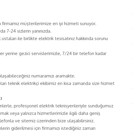
firmamız müşterilerimize en iyi hizmeti sunuyor.
arda 7-24 sizlerin yanınızda.
staları ile birlikte elektrik tesisatınız hakkında sorunu
n her yerine gezici servislerimizle, 7/24 bir telefon kadar
aşabileceğiniz numaramızı aramaktır.
an teknik elektrikçi ekibimiz en kısa zamanda size hizmet
i
emlerle, profesyonel elektrik teknisyenleriyle sunduğumuz
ak veya yalnızca hizmetlerimizle ilgili daha geniş
lefonla ve sitemiz üzerinden bize ulaşabilirsiniz.
lerin giderilmesi için firmamızı istediğiniz zaman