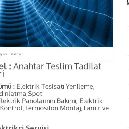
ğuksu Elektrikçi
el :
Anahtar Teslim Tadilat
ri
ümü :
Elektrik Tesisatı Yenileme,
dınlatma,Spot
ektrik Panolarının Bakımı, Elektrik
ı Kontrol,Termosifon Montaj,Tamir ve
ktrikçi Servisi