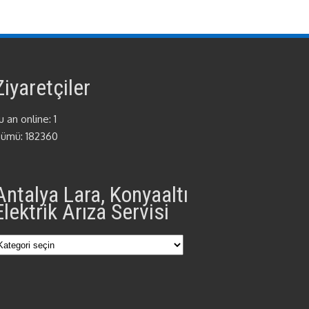
Ziyaretçiler
u an online: 1
ümü: 182360
Antalya Lara, Konyaaltı
Elektrik Arıza Servisi
Antalya
Lara,
Konyaaltı
Elektrik