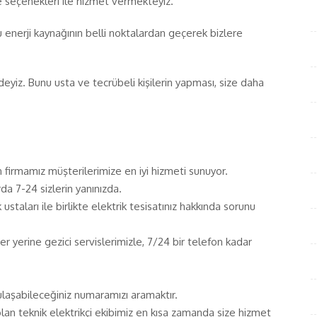
e seçenekleri ile hizmet vermekteyiz.
u enerji kaynağının belli noktalardan geçerek bizlere
nizdeyiz. Bunu usta ve tecrübeli kişilerin yapması, size daha
firmamız müşterilerimize en iyi hizmeti sunuyor.
arda 7-24 sizlerin yanınızda.
staları ile birlikte elektrik tesisatınız hakkında sorunu
n her yerine gezici servislerimizle, 7/24 bir telefon kadar
aşabileceğiniz numaramızı aramaktır.
an teknik elektrikçi ekibimiz en kısa zamanda size hizmet