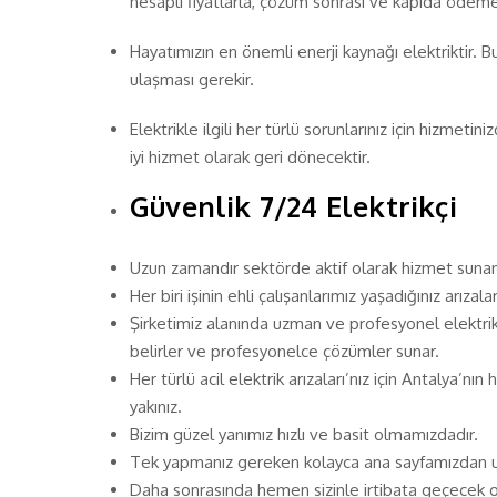
hesaplı fiyatlarla, çözüm sonrası ve kapıda ödem
Hayatımızın en önemli enerji kaynağı elektriktir. B
ulaşması gerekir.
Elektrikle ilgili her türlü sorunlarınız için hizmeti
iyi hizmet olarak geri dönecektir.
Güvenlik 7/24 Elektrikçi
Uzun zamandır sektörde aktif olarak hizmet sunan 
Her biri işinin ehli çalışanlarımız yaşadığınız arızal
Şirketimiz alanında uzman ve profesyonel elektrik u
belirler ve profesyonelce çözümler sunar.
Her türlü acil elektrik arızaları’nız için Antalya’nı
yakınız.
Bizim güzel yanımız hızlı ve basit olmamızdadır.
Tek yapmanız gereken kolayca ana sayfamızdan ul
Daha sonrasında hemen sizinle irtibata geçecek ol