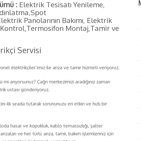
lümü :
Elektrik Tesisatı Yenileme,
dınlatma,Spot
ektrik Panolarının Bakımı, Elektrik
ı Kontrol,Termosifon Montaj,Tamir ve
rikçi Servisi
nel elektrikçiler’imiz ile arıza ve tamir hizmeti veriyoruz.
isi mi arıyorsunuz? Çağrı merkezimizi aradığınız zaman
rik ustası gönderiyoruz.
ni ilk sırada tutarak sorununuzu en etkin ve hızlı bir
loda hasar ve kopukluk, kablo temassızlığı, şalter
arızaları ve her türlü arıza, tamir, bakım işlemleriniz için