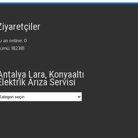
Ziyaretçiler
u an online: 0
ümü: 182381
Antalya Lara, Konyaaltı
Elektrik Arıza Servisi
Antalya
Lara,
Konyaaltı
Elektrik
Arıza