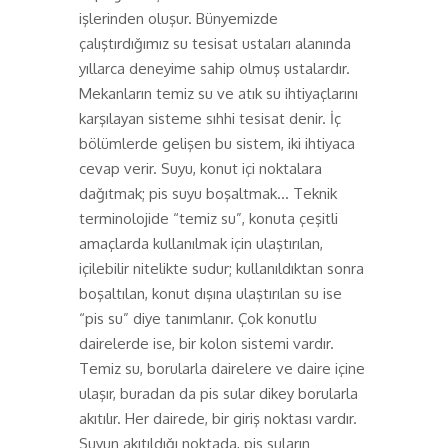
işlerinden oluşur. Bünyemizde
çalıştırdığımız su tesisat ustaları alanında
yıllarca deneyime sahip olmuş ustalardır.
Mekanların temiz su ve atık su ihtiyaçlarını
karşılayan sisteme sıhhi tesisat denir. İç
bölümlerde gelişen bu sistem, iki ihtiyaca
cevap verir. Suyu, konut içi noktalara
dağıtmak; pis suyu boşaltmak… Teknik
terminolojide “temiz su”, konuta çeşitli
amaçlarda kullanılmak için ulaştırılan,
içilebilir nitelikte sudur; kullanıldıktan sonra
boşaltılan, konut dışına ulaştırılan su ise
“pis su” diye tanımlanır. Çok konutlu
dairelerde ise, bir kolon sistemi vardır.
Temiz su, borularla dairelere ve daire içine
ulaşır, buradan da pis sular dikey borularla
akıtılır. Her dairede, bir giriş noktası vardır.
Suyun akıtıldığı noktada, pis suların