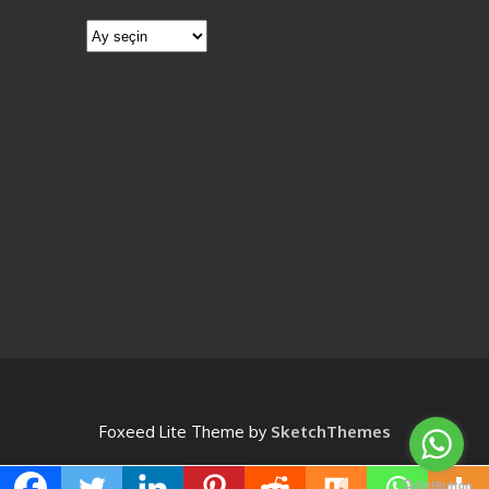
Elektrik
Arıza
Lara
Servisi
Elektrikçi
Foxeed Lite Theme by
SketchThemes