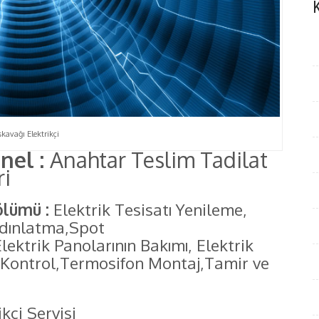
kavağı Elektrikçi
nel :
Anahtar Teslim Tadilat
ri
ölümü :
Elektrik Tesisatı Yenileme,
dınlatma,Spot
ektrik Panolarının Bakımı, Elektrik
ı Kontrol,Termosifon Montaj,Tamir ve
ikçi Servisi