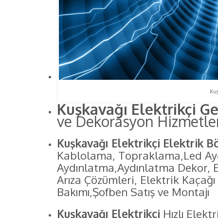
Kuş
Kuşkavağı Elektrikçi Ge
ve Dekorasyon Hizmetle
Kuşkavağı Elektrikçi Elektrik B
Kablolama, Topraklama,Led Ay
Aydınlatma,Aydınlatma Dekor, El
Arıza Çözümleri, Elektrik Kaçağ
Bakımı,Şofben Satış ve Montajı
Kuşkavağı Elektrikçi
Hızlı Elektr