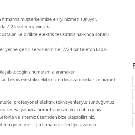
firmamız müşterilerimize en iyi hizmeti sunuyor.
arda 7-24 sizlerin yanınızda.
staları ile birlikte elektrik tesisatınız hakkında sorunu
n her yerine gezici servislerimizle, 7/24 bir telefon kadar
E
aşabileceğiniz numaramızı aramaktır.
an teknik elektrikçi ekibimiz en kısa zamanda size hizmet
emlerle, profesyonel elektrik teknisyenleriyle sunduğumuz
ak veya yalnızca hizmetlerimizle ilgili daha geniş
lefonla ve sitemiz üzerinden bize ulaşabilirsiniz.
lerin giderilmesi için firmamızı istediğiniz zaman