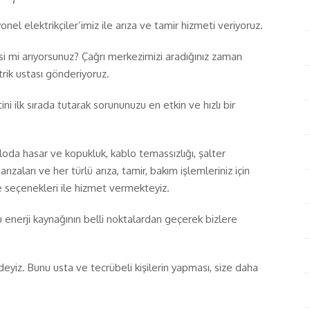
nel elektrikçiler’imiz ile arıza ve tamir hizmeti veriyoruz.
isi mi arıyorsunuz? Çağrı merkezimizi aradığınız zaman
rik ustası gönderiyoruz.
ni ilk sırada tutarak sorununuzu en etkin ve hızlı bir
loda hasar ve kopukluk, kablo temassızlığı, şalter
arızaları ve her türlü arıza, tamir, bakım işlemleriniz için
e seçenekleri ile hizmet vermekteyiz.
u enerji kaynağının belli noktalardan geçerek bizlere
nizdeyiz. Bunu usta ve tecrübeli kişilerin yapması, size daha