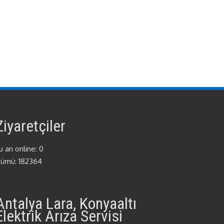
Ziyaretçiler
u an online: 0
ümü: 182364
Antalya Lara, Konyaaltı
Elektrik Arıza Servisi