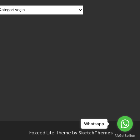
Antalya
Lara,
Konyaaltı
Elektrik
Arıza
Servisi
Whatsapp
Foxeed Lite Theme by
SketchThemes