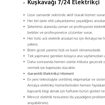
Kuşkavağı 7/24 Elektrikçi
Uzun zamandır sektörde aktif olarak hizmet sunan 
Her biri işinin ehli çalışanlarımız yaşadığınız arızal
Şirketimiz alanında uzman ve profesyonel elektrik u
belirler ve profesyonelce çözümler sunar.
Her türlü acil elektrik arızaları’nız için Antalya’nı
yakınız.
Bizim güzel yanımız hızlı ve basit olmamızdadır.
Tek yapmanız gereken kolayca ana sayfamızdan ul
Daha sonrasında hemen sizinle irtibata geçecek ol
vermek için kapınızda olacaktır.
Garantili Elektrikçi Hizmeti
En yeni teknolojiyle üretilmiş ekipmanlar ve sist
Antalya elektrikçi hizmetlerinden hemen faydalanm
kapsamlı bilgi almak için haftanın bütün günleri te
Mevcut elektrik tesisatınız’da yaşadığınız problem
arayabilirsiniz.