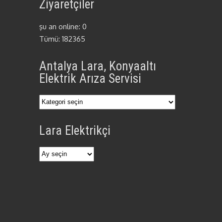
Ziyaretçiler
şu an online: 0
Tümü: 182365
Antalya Lara, Konyaaltı
Elektrik Arıza Servisi
Antalya
Lara,
Lara Elektrikçi
Konyaaltı
Elektrik
Arıza
Lara
Servisi
Elektrikçi